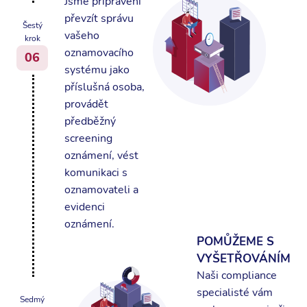
Jsme připraveni
převzít správu
Šestý
vašeho
krok
oznamovacího
06
systému jako
příslušná osoba,
provádět
předběžný
screening
oznámení, vést
komunikaci s
oznamovateli a
evidenci
oznámení.
POMŮŽEME S
VYŠETŘOVÁNÍM
Naši compliance
specialisté vám
Sedmý