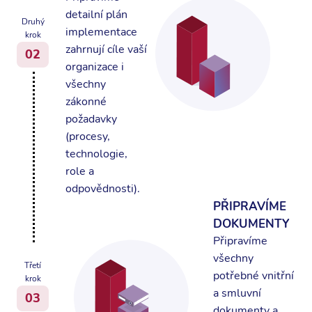
detailní plán
Druhý
implementace
krok
zahrnují cíle vaší
02
organizace i
všechny
zákonné
požadavky
(procesy,
technologie,
role a
odpovědnosti).
PŘIPRAVÍME
DOKUMENTY
Připravíme
všechny
Třetí
potřebné vnitřní
krok
a smluvní
03
dokumenty a