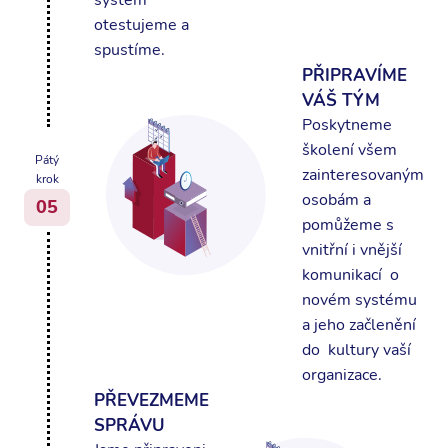
otestujeme a
spustíme.
PŘIPRAVÍME
VÁŠ TÝM
Poskytneme
školení všem
Pátý
zainteresovaným
krok
osobám a
05
pomůžeme s
vnitřní i vnější
komunikací o
novém systému
a jeho začlenění
do kultury vaší
organizace.
PŘEVEZMEME
SPRÁVU