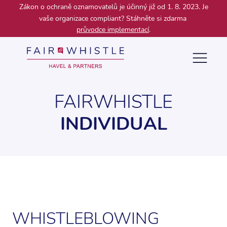
Zákon o ochraně oznamovatelů je účinný již od 1. 8. 2023. Je
vaše organizace compliant? Stáhněte si zdarma
průvodce implementací
.
FAIRWHISTLE
INDIVIDUAL
WHISTLEBLOWING