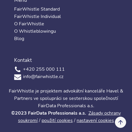
Menu
FairWhistle Standard
FairWhistle Individual
O FairWhistle
O Whistleblowingu
Blog
Kontakt
+420 255 000 111
info@fairwhistle.cz
FairWhistle je projektem advokátní kanceláře Havel &
Partners ve spolupráci se sesterskou společností
FairData Professionals a.s.
©2023 FairData Professionals a.s.
Zásady ochrany
soukromí
/
použití cookies
/
nastavení cookies